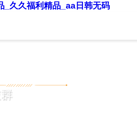
品_久久福利精品_aa日韩无码
抜群