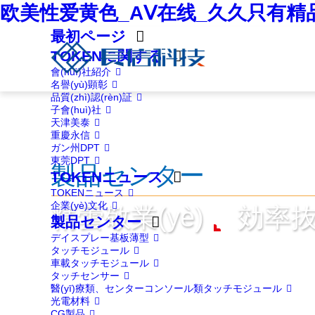
欧美性爱黄色_AⅤ在线_久久只有精
最初ページ
TOKENに関する
會(huì)社紹介
名譽(yù)顕彰
品質(zhì)認(rèn)証
子會(huì)社
天津美泰
重慶永信
ガン州DPT
東莞DPT
製品センター
TOKENニュース
TOKENニュース
企業(yè)文化
精蕓敬業(yè)
効率
製品センター
デイスプレー基板薄型
タッチモジュール
車載タッチモジュール
タッチセンサー
醫(yī)療類、センターコンソール類タッチモジュール
光電材料
CG製品