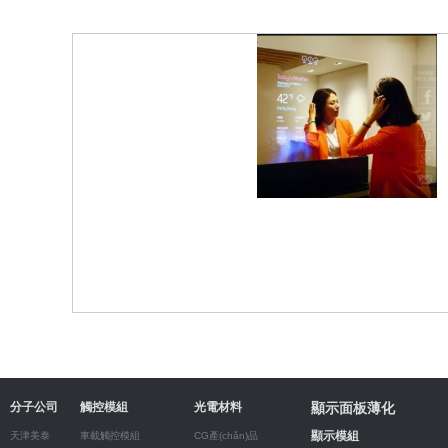
顯示面板薄化
分子公司
觸控模組
光電材料
顯示模組
天津美泰
車載觸控模組
CG產(chǎn)品