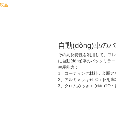
膜品
自動(dòng)車
その高反特性を利用して、フレームなし
に自動(dòng)車のバックミ
生産能力：
1、コーティング材料：金屬ア
2、アルミメッキ+ITO：反射率≧80
3、クロムめっき＋I(xiàn)TO：反