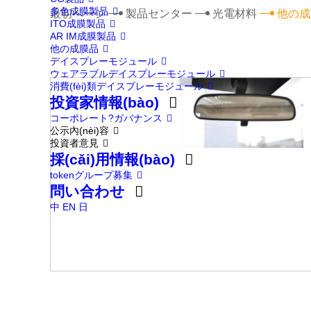
多色成膜製品
最初ページ
製品センター
光電材料
他の成
ITO成膜製品
AR IM成膜製品
他の成膜品
デイスプレーモジュール
ウェアラブルデイスプレーモジュール
消費(fèi)類デイスプレーモジュール
投資家情報(bào)
コーポレート?ガバナンス
公示內(nèi)容
投資者意見
採(cǎi)用情報(bào)
tokenグループ募集
問い合わせ
中
EN
日