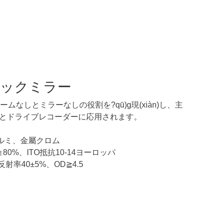
のバックミラー
とミラーなしの役割を?qū)g現(xiàn)し、主
ラーとドライブレコーダーに応用されます。
ルミ、金屬クロム
%、ITO抵抗10-14ヨーロッパ
射率40±5%、OD≧4.5