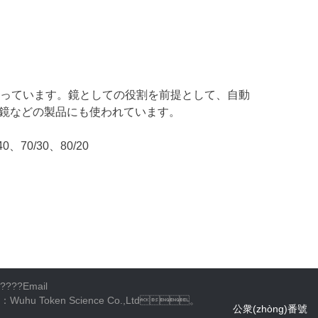
います。鏡としての役割を前提として、自動
粧鏡などの製品にも使われています。
、70/30、80/20
?????
Email
 ：Wuhu Token Science Co.,Ltd。
公衆(zhòng)番號