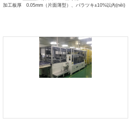
加工板厚 0.05mm（片面薄型）、バラツキ±10%以內(nèi)