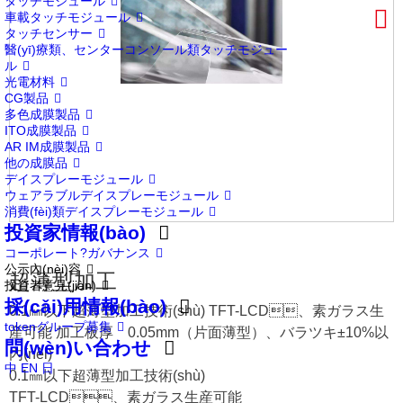
タッチモジュール
車載タッチモジュール
タッチセンサー
醫(yī)療類、センターコンソール類タッチモジュー
ル
光電材料
CG製品
多色成膜製品
ITO成膜製品
AR IM成膜製品
他の成膜品
デイスプレーモジュール
ウェアラブルデイスプレーモジュール
消費(fèi)類デイスプレーモジュール
投資家情報(bào)
コーポレート?ガバナンス
公示內(nèi)容
超薄型加工
投資者意見(jiàn)
採(cǎi)用情報(bào)
0.1㎜以下超薄型加工技術(shù) TFT-LCD、素ガラス生
tokenグループ募集
産可能 加工板厚 0.05mm（片面薄型）、バラツキ±10%以
問(wèn)い合わせ
內(nèi)
中
EN
日
0.1㎜以下超薄型加工技術(shù)
TFT-LCD、素ガラス生産可能