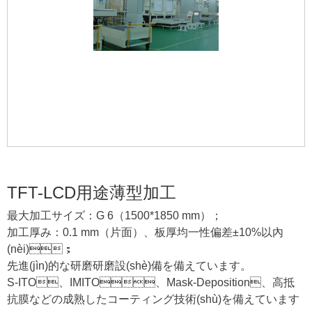
TFT-LCD用途薄型加工
最大加工サイズ：G 6（1500*1850 mm）；
加工厚み：0.1 mm（片面）、板厚均一性偏差±10%以內
(nèi)；
先進(jìn)的な研磨研磨設(shè)備を備えています。
S-ITO、IMITO、Mask-Deposition、高抵
抗膜などの成熟したコーティング技術(shù)を備えています