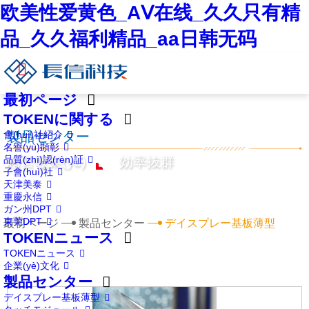
欧美性爱黄色_AⅤ在线_久久只有精
品_久久福利精品_aa日韩无码
最初ページ
TOKENに関する
會(huì)社紹介
製品センター
名譽(yù)顕彰
品質(zhì)認(rèn)証
精蕓敬業(yè)
効率抜群
子會(huì)社
天津美泰
重慶永信
ガン州DPT
東莞DPT
最初ページ
製品センター
デイスプレー基板薄型
TOKENニュース
TOKENニュース
企業(yè)文化
製品センター
デイスプレー基板薄型