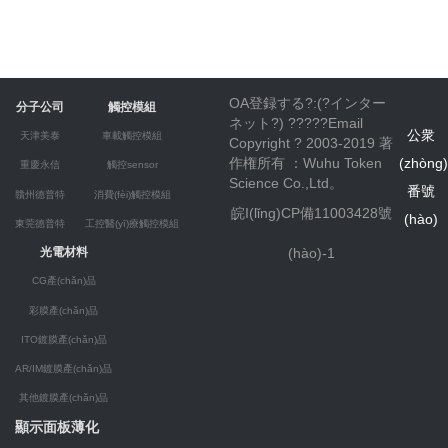
OA登録する?:(?
インター
分子公司
觸控模組
ネット
?) ?????
Email
公衆
天津美泰
車載觸控模組
Copyright ? 2003-2019 著
作権所有 ：Wuhu Token
(zhòng
重慶永信
觸控sensor
Science Co.,Ltd。
番號
贛州德普特
消費(fèi)觸控模組
皖I(lǐng)CP備11003428號
(hào)
東莞德普特
工控醫(yī)療觸控模組
(hào)-1
光電材料
CG產(chǎn)品
彩膜產(chǎn)品
ITO鍍膜產(chǎn)品
AR/IM鍍膜產(chǎn)品
其他鍍膜產(chǎn)品
顯示面板薄化