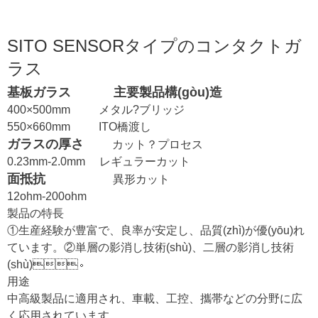
SITO SENSORタイプのコンタクトガ
ラス
基板ガラス
主要製品構(gòu)造
400×500mm
メタル?ブリッジ
550×660mm
ITO橋渡し
ガラスの厚さ
カット？プロセス
0.23mm-2.0mm
レギュラーカット
面抵抗
異形カット
12ohm-200ohm
製品の特長
①生産経験が豊富で、良率が安定し、品質(zhì)が優(yōu)れ
ています。②単層の影消し技術(shù)、二層の影消し技術
(shù)。
用途
中高級製品に適用され、車載、工控、攜帯などの分野に広
く応用されています。