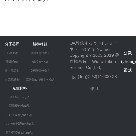
OA登録する?:(?
インター
分子公司
觸控模組
ネット
?) ?????
Email
公衆
天津美泰
車載觸控模組
Copyright ? 2003-2019 著
作権所有 ：Wuhu Token
(zhòng
重慶永信
觸控sensor
Science Co.,Ltd。
番號
贛州德普特
消費觸控模組
皖I(lǐng)CP備11003428
東莞德普特
工控醫(yī)療觸控模組
號-1
光電材料
CG產(chǎn)品
彩膜產(chǎn)品
ITO鍍膜產(chǎn)品
AR/IM鍍膜產(chǎn)品
其他鍍膜產(chǎn)品