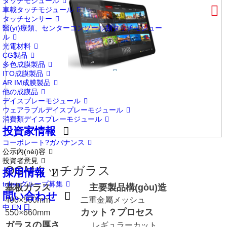
タッチモジュール
車載タッチモジュール
タッチセンサー
醫(yī)療類、センターコンソール類タッチモジュー
ル
光電材料
CG製品
多色成膜製品
ITO成膜製品
AR IM成膜製品
他の成膜品
デイスプレーモジュール
ウェアラブルデイスプレーモジュール
消費類デイスプレーモジュール
投資家情報
コーポレート?ガバナンス
公示內(nèi)容
投資者意見
OGMタッチガラス
採用情報
tokenグループ募集
基板ガラス
主要製品構(gòu)造
問い合わせ
400×500mm
二重金屬メッシュ
中
EN
日
カット？プロセス
550×660mm
ガラスの厚さ
レギュラーカット