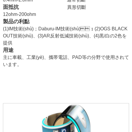
面抵抗
異形切斷
12ohm-200ohm
製品の利點
(1)IM技術(shù)；Daburu-IM技術(shù)；(2)OGS BLACK
OUT技術(shù)、(3)AR反射低減技術(shù)、(4)黒/白の2色を
提供
用途
主に車載、工業(yè)、攜帯電話、PAD等の分野で使用されて
います。