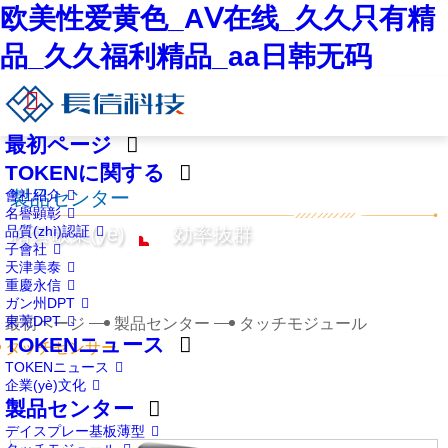
欧美性爱黄色_AⅤ在线_久久只有精
品_久久福利精品_aa日韩无码
最初ページ
TOKENに関する
會社紹介
製品センター
名譽顕彰
品質(zhì)認証
精蕓敬業(yè)
効率抜群
子會社
天津美泰
重慶永信
ガン州DPT
東莞DPT
最初ページ
製品センター
タッチモジュール
TOKENニュース
タッチセンサー
TOKENニュース
企業(yè)文化
製品センター
デイスプレー基板薄型