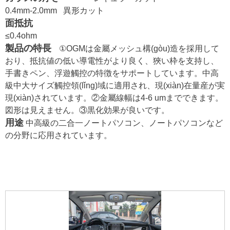
0.4mm-2.0mm
異形カット
面抵抗
≤0.4ohm
製品の特長
①OGMは金屬メッシュ構(gòu)造を採用して
おり、抵抗値の低い導電性がより良く、狹い枠を支持し、
手書きペン、浮遊觸控の特徴をサポートしています。中高
級中大サイズ觸控領(lǐng)域に適用され、現(xiàn)在量産が実
現(xiàn)されています。②金屬線幅は4-6 umまでできます。
図形は見えません。③黒化効果が良いです。
用途
中高級の二合一ノートパソコン、ノートパソコンなど
の分野に応用されています。